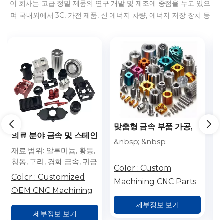
이 회사는 고급 정밀 제품의 연구 개발 및 제조에 중점을 두고 있으
며 국내외에서 3C, 가전 제품, 신 에너지 차량, 에너지 저장 장치 등
에 대한 서비스를 제공합니다.
맞춤형 금속 부품 가공,
OEM 5축 맞춤형 CNC
CNC 시제품 제작, 알루
&nbsp; &nbsp;
밀링, 선반 가공, 터닝 가
&nbsp; &nbsp;
미늄 및 강철 금속 부품
공, 금속 부품/스테인리
가공, 금속 부품 제조 서
Color :
Custom
스 스틸 시제품 CNC 가
비스
Color :
Custom
Machining CNC Parts
공, 알루미늄 부품 가공
Machining CNC Parts
세부정보 보기
세부정보 보기