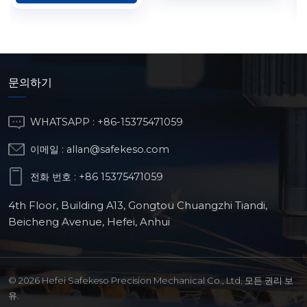
문의하기
WHATSAPP :
+86-15375471059
이메일 :
allan@safekeso.com
전화 번호 :
+86 15375471059
4th Floor, Building A13, Gongtou Chuangzhi Tiandi,
Beicheng Avenue, Hefei, Anhui
© 2026 Hefei Safekeso Precision Mechanical Co., Ltd. 모든 권리 보
유.