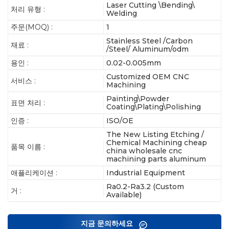
Laser Cutting \Bending\
처리 유형 :
Welding
주문(MOQ) :
1
Stainless Steel /Carbon
재료 :
/Steel/ Aluminum/odm
용인 :
0.02-0.005mm
Customized OEM CNC
서비스 :
Machining
Painting\Powder
표면 처리 :
Coating\Plating\Polishing
인증 :
ISO/OE
The New Listing Etching /
Chemical Machining cheap
품목 이름 :
china wholesale cnc
machining parts aluminum
애플리케이션 :
Industrial Equipment
Ra0.2-Ra3.2 (Custom
거 :
Available)
지금 문의하세요