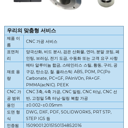
우리의 맞춤형 서비스
제품 이
CNC 가공 서비스
름
표면처
양극산화, 비드 분사, 검은 산화물, 연마, 분말 코팅, 페
리
인팅, 브러싱, 전기 도금, 수동화 또는 고객 요구 사항
메타 알루미늄 합금, 스테인리스 스틸, 황동, 구리, 공
재료 용
구강, 탄소강, 철. 플라스틱: ABS, POM, PC(Po
량
Carbonate, PC+GF, PAInVOn, PA+GF.
PMMA(acNIC). PEEK
CNC 가
CNC 3축, 4축 가공, CNC 밀링, CNC 터닝, CNC 선
공 범위
반, 고정밀 5축 터닝-밀링 복합 가공
용인
±0.002~±0.05mm
도면 형
DWG, DXF, PDF, SOLIDWORKS, PRT STP,
식
STEP IGS 등
인증됨
1S09001:20151S013485:2016